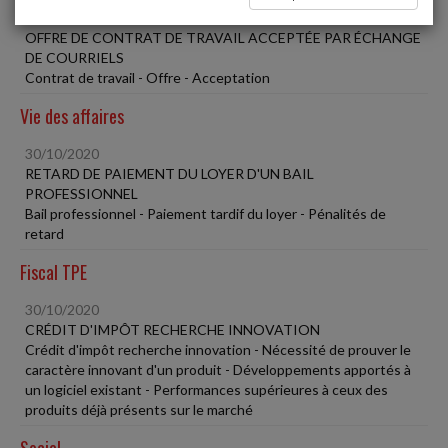
30/10/2020
OFFRE DE CONTRAT DE TRAVAIL ACCEPTÉE PAR ÉCHANGE
DE COURRIELS
Contrat de travail - Offre - Acceptation
Vie des affaires
30/10/2020
RETARD DE PAIEMENT DU LOYER D'UN BAIL
PROFESSIONNEL
Bail professionnel - Paiement tardif du loyer - Pénalités de
retard
Fiscal TPE
30/10/2020
CRÉDIT D'IMPÔT RECHERCHE INNOVATION
Crédit d'impôt recherche innovation - Nécessité de prouver le
caractère innovant d'un produit - Développements apportés à
un logiciel existant - Performances supérieures à ceux des
produits déjà présents sur le marché
Social