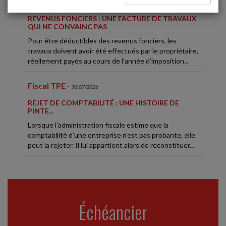
Fiscal TPE
-
31/07/2026
REVENUS FONCIERS : UNE FACTURE DE TRAVAUX
QUI NE CONVAINC PAS
Pour être déductibles des revenus fonciers, les
travaux doivent avoir été effectués par le propriétaire,
réellement payés au cours de l'année d'imposition...
Fiscal TPE
-
30/07/2026
REJET DE COMPTABILITÉ : UNE HISTOIRE DE
PINTE...
Lorsque l'administration fiscale estime que la
comptabilité d'une entreprise n'est pas probante, elle
peut la rejeter. Il lui appartient alors de reconstituer...
Social
-
30/07/2026
UN SALARIÉ PEUT ÊTRE VICTIME DE
HARCÈLEMENT SANS ÊTRE DIRECTEMENT VISÉ
Échéancier
En lutte avec le directeur général de la société, à qui
elle reprochait des « pratiques managériales toxiques