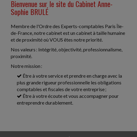
Bienvenue sur le site du Cabinet Anne-
FRAUDES SOCIALE ET FISCALE : RNE,
Sophie BRULÉ
DOMICILIATION ET LCB-FT, CE QUI CHANGE
POUR LES ENTREPRISES
La loi du 25 juin 2026 visant à lutter contre les fraudes
Membre de l'Ordre des Experts-comptables Paris Île-
sociales et fiscales introduit plusieurs mesures,
de-France, notre cabinet est un cabinet à taille humaine
notamment en matière d'immatriculation et de...
et de proximité où VOUS êtes notre priorité.
Nos valeurs : Intégrité, objectivité, professionnalisme,
Fiscal TPE
-
22/07/2026
proximité.
RÉDUCTION D'IMPÔT « MADELIN » : UN APPORT
Notre mission :
EN COMPTE COURANT NE SUFFIT PAS
Un contribuable entend bénéficier de la réduction
Être à votre service et prendre en charge avec la
d'impôt sur le revenu « Madelin » (aussi appelée « IR-
plus grande rigueur professionnelle les obligations
PME ») au titre d'un apport en compte courant
comptables et fiscales de votre entreprise ;
d'associé...
Être à votre écoute et vous accompagner pour
entreprendre durablement.
Social
-
22/07/2026
SALARIÉ TRAVAILLANT PENDANT UN ARRÊT
MALADIE À SON INITIATIVE : PAS DE DROIT À
RÉPARATION AUTOMATIQUE
En cas d'arrêt maladie, l'employeur ne peut pas