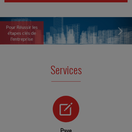
PILIER 2 : UN DÉLAI SUPPLÉMENTAIRE POUR LA
DÉCLARATION GIR
Dans le cadre de l'imposition minimale des groupes
Previous
Nex
multinationaux (réforme dite « Pilier 2 »), et pour tenir
Pour Réussir les
compte des difficultés rencontrées par les...
étapes clés de
l'entreprise
Social
-
29/07/2026
AVANTAGES GARANTIS AUX SALARIÉS ÉLUS
MUNICIPAUX EN CAS D'ABSENCE
Services
Une loi du 22 décembre 2025 a créé un statut de l'élu
local afin de faciliter la conciliation de l'exercice d'un
mandat d'élu local avec la vie professionnelle...
Social
-
28/07/2026
SANCTIONNER DES PROPOS INAPPROPRIÉS
D'UN SALARIÉ
Un salarié avait été licencié pour faute grave par son
employeur après avoir tenu des propos inappropriés à
l'encontre de trois travailleurs handicapés...
Paye