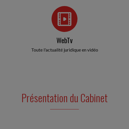
Social
-
23/07/2026
CLAUSE DE NON-CONCURRENCE : MÊME
PENDANT LA CRISE SANITAIRE DU COVID-19,
L'EMPLOYEUR DEVAIT Y RENONCER DANS LE
DÉLAI PRÉVU
WebTv
Pour se dispenser de l'obligation de verser une
Toute l'actualité juridique en vidéo
contrepartie financière au salarié, l'employeur peut
renoncer à une clause de non-concurrence prévue
au...
Vie des affaires
-
23/07/2026
PROCÉDURES DE L'INPI : CE QUI CHANGE DEPUIS
LE 2 JUILLET 2026
Présentation du Cabinet
Un décret du 30 juin 2026 harmonise, simplifie et
modernise les procédures de l'institut national de la
propriété industrielle (INPI). En voici les principales...
Vie des affaires
-
22/07/2026