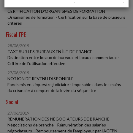
28/06/2019
CERTIFICATION D'ORGANISMES DE FORMATION
Organismes de formation - Certification sur la base de plusieurs
critères
Fiscal TPE
28/06/2019
TAXE SUR LES BUREAUX EN ÎLE-DE-FRANCE
Distinction entre locaux de bureaux et locaux commerciaux -
Critère de l'utilisation effective
27/06/2019
NOTION DE REVENU DISPONIBLE
Fonds mis en séquestre judiciaire - Imposables dans les mains
du créancier à compter de la levée du séquestre
Social
27/06/2019
RÉMUNÉRATION DES NÉGOCIATEURS DE BRANCHE
Négociations de branche - Rémunération des salariés
négociateurs - Remboursement de l'employeur par l'AGFPN